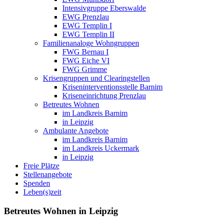
Intensivgruppe Eberswalde
EWG Prenzlau
EWG Templin I
EWG Templin II
Familienanaloge Wohngruppen
FWG Bernau I
FWG Eiche VI
FWG Grimme
Krisengruppen und Clearingstellen
Kriseninterventionsstelle Barnim
Kriseneinrichtung Prenzlau
Betreutes Wohnen
im Landkreis Barnim
in Leipzig
Ambulante Angebote
im Landkreis Barnim
im Landkreis Uckermark
in Leipzig
Freie Plätze
Stellenangebote
Spenden
Leben(s)zeit
Betreutes Wohnen in Leipzig