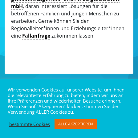
mbH
, daran interessiert Lösungen für die
betroffenen Familien und jungen Menschen zu
erarbeiten. Gerne können Sie den
Regionalleiter*innen und Erziehungsleiter*innen
eine
Fallanfrage
zukommen lassen.
Wir verwenden Cookies auf unserer Website, um Ihnen
Datenschutz
Impressum
Icons by icons8
die relevanteste Erfahrung zu bieten, indem wir uns an
Ihre Präferenzen und wiederholten Besuche erinnern.
Wenn Sie auf "Akzeptieren" klicken, stimmen Sie der
Verwendung ALLER Cookies zu.
bestimmte Cookies
ALLE AKZEPTIEREN