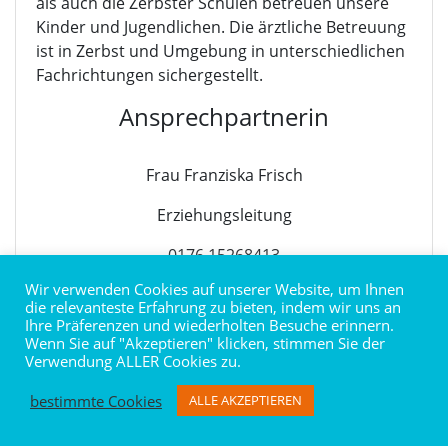
als auch die Zerbster Schulen betreuen unsere
Kinder und Jugendlichen. Die ärztliche Betreuung
ist in Zerbst und Umgebung in unterschiedlichen
Fachrichtungen sichergestellt.
Ansprechpartnerin
Frau Franziska Frisch
Erziehungsleitung
0176 15268413
Wir verwenden Cookies auf unserer Website, um Ihnen
f.frisch@menschenskinderggmbh.de
die relevanteste Erfahrung zu bieten, indem wir uns an
Ihre Präferenzen und wiederholten Besuche erinnern.
Wenn Sie auf "Akzeptieren" klicken, stimmen Sie der
Verwendung ALLER Cookies zu.
bestimmte Cookies
ALLE AKZEPTIEREN