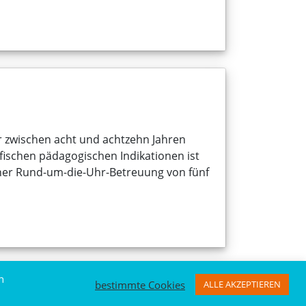
er zwischen acht und achtzehn Jahren
ischen pädagogischen Indikationen ist
ner Rund-um-die-Uhr-Betreuung von fünf
n
bestimmte Cookies
ALLE AKZEPTIEREN
Datenschutz
Impressum
Icons by icons8